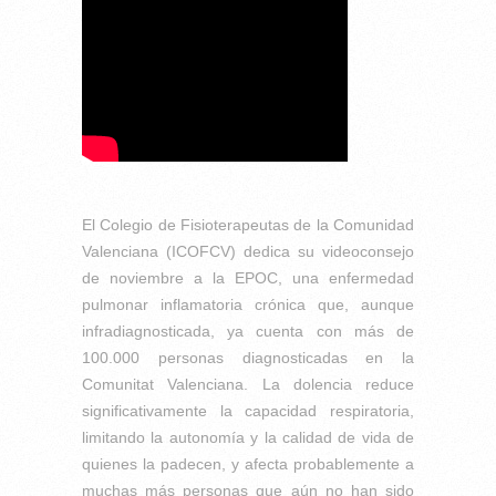
El Colegio de Fisioterapeutas de la Comunidad
Valenciana (ICOFCV) dedica su videoconsejo
de noviembre a la EPOC, una enfermedad
pulmonar inflamatoria crónica que, aunque
infradiagnosticada, ya cuenta con más de
100.000 personas diagnosticadas en la
Comunitat Valenciana. La dolencia reduce
significativamente la capacidad respiratoria,
limitando la autonomía y la calidad de vida de
quienes la padecen, y afecta probablemente a
muchas más personas que aún no han sido