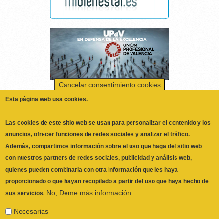
Cancelar consentimiento cookies
Esta página web usa cookies.
Las cookies de este sitio web se usan para personalizar el contenido y los
anuncios, ofrecer funciones de redes sociales y analizar el tráfico.
Además, compartimos información sobre el uso que haga del sitio web
con nuestros partners de redes sociales, publicidad y análisis web,
quienes pueden combinarla con otra información que les haya
proporcionado o que hayan recopilado a partir del uso que haya hecho de
No, Deme más información
sus servicios.
Necesarias
Las cookies necesarias ayudan a hacer una página web utilizable
activando funciones básicas como la navegación en la página y el
ILUSTRE COLEGIO OFICIAL DE
acceso a áreas seguras de la página web. La página web no
FISIOTERAPEUTAS DE LA COMUNIDAD
puede funcionar adecuadamente sin estas cookies.