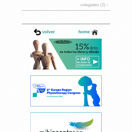
colegiales (2) ›
volver
home