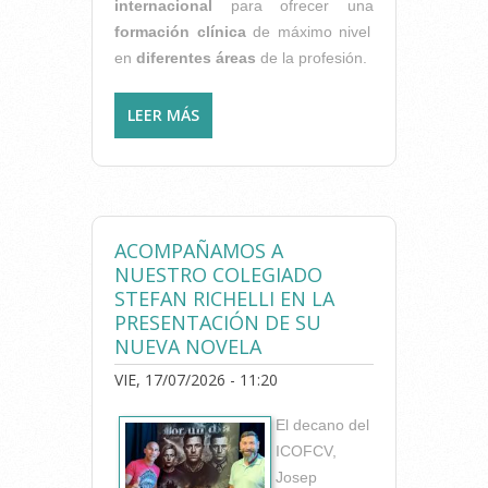
internacional
para ofrecer una
formación clínica
de máximo nivel
en
diferentes áreas
de la profesión.
LEER MÁS
SOBRE SORTEAMOS 10
INSCRIPCIONES PARA EL
CONGRESO SOLIDARIO
'FISIOTERAPIA POR
VENEZUELA'
ACOMPAÑAMOS A
NUESTRO COLEGIADO
STEFAN RICHELLI EN LA
PRESENTACIÓN DE SU
NUEVA NOVELA
VIE, 17/07/2026 - 11:20
El decano del
ICOFCV,
Josep