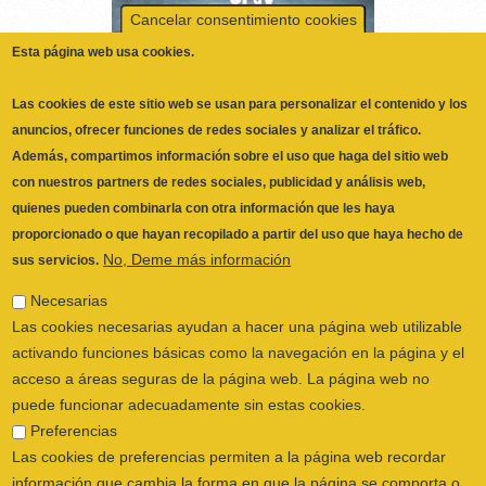
anuncios, ofrecer funciones de redes sociales y analizar el tráfico.
Además, compartimos información sobre el uso que haga del sitio web
con nuestros partners de redes sociales, publicidad y análisis web,
quienes pueden combinarla con otra información que les haya
proporcionado o que hayan recopilado a partir del uso que haya hecho de
No, Deme más información
sus servicios.
Necesarias
Las cookies necesarias ayudan a hacer una página web utilizable
activando funciones básicas como la navegación en la página y el
acceso a áreas seguras de la página web. La página web no
puede funcionar adecuadamente sin estas cookies.
Preferencias
Las cookies de preferencias permiten a la página web recordar
información que cambia la forma en que la página se comporta o
ILUSTRE COLEGIO OFICIAL DE
el aspecto que tiene, como su idioma preferido o la región en la
FISIOTERAPEUTAS DE LA COMUNIDAD
que usted se encuentra.
VALENCIANA
© 2026
Estadística
CALLE SAN VICENTE Nº 61,2º-2ª. CÓDIGO
Las cookies estadísticas ayudan a los propietarios de páginas web
POSTAL 46002 VALENCIA, ESPAÑA