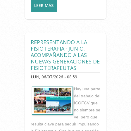
LEER MÁS
SOBRE ¿SABES SI CUENTAS
CON TODAS LAS
COBERTURAS QUE
NECESITAS? LOS SEGUROS
QUE TODO
FISIOTERAPEUTA DEBERÍA
REPRESENTANDO A LA
CONOCER
FISIOTERAPIA · JUNIO:
ACOMPAÑANDO A LAS
NUEVAS GENERACIONES DE
FISIOTERAPEUTAS
LUN, 06/07/2026 - 08:59
Hay una parte
del trabajo del
ICOFCV que
no siempre se
ve, pero que
resulta clave para seguir impulsando
la Fisioterapia. Con la nueva sección,