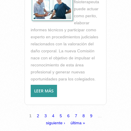
fisioterapeuta
puede actuar
como perito,
elaborar
informes técnicos y participar como
experto en procedimientos judiciales
relacionados con la valoración del
daño corporal. La nueva Comisión
nace con el objetivo de impulsar el
reconocimiento de esta área
profesional y generar nuevas
oportunidades para los colegiados.
LEER MÁS
SOBRE NACE LA COMISIÓN
FISIO-PERITO DEL ICOFCV
PÁGINAS
1
2
3
4
5
6
7
8
9
…
siguiente ›
última »