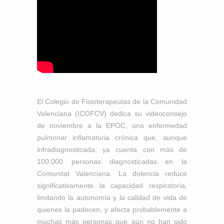
El Colegio de Fisioterapeutas de la Comunidad
Valenciana (ICOFCV) dedica su videoconsejo
de noviembre a la EPOC, una enfermedad
pulmonar inflamatoria crónica que, aunque
infradiagnosticada, ya cuenta con más de
100.000 personas diagnosticadas en la
Comunitat Valenciana. La dolencia reduce
significativamente la capacidad respiratoria,
limitando la autonomía y la calidad de vida de
quienes la padecen, y afecta probablemente a
muchas más personas que aún no han sido