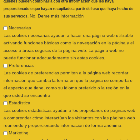
Necesarias
Las cookies necesarias ayudan a hacer una página web utilizable
activando funciones básicas como la navegación en la página y el
acceso a áreas seguras de la página web. La página web no
puede funcionar adecuadamente sin estas cookies.
Preferencias
Las cookies de preferencias permiten a la página web recordar
información que cambia la forma en que la página se comporta o
el aspecto que tiene, como su idioma preferido o la región en la
que usted se encuentra.
Estadística
Las cookies estadísticas ayudan a los propietarios de páginas web
a comprender cómo interactúan los visitantes con las páginas web
reuniendo y proporcionando información de forma anónima.
Marketing
Las cookies de marketing se utilizan para rastrear a los visitantes
ILUSTRE COLEGIO OFICIAL DE
en las páginas web. La intención es mostrar anuncios relevantes y
FISIOTERAPEUTAS DE LA COMUNIDAD
atractivos para el usuario individual, y por lo tanto, más valiosos
VALENCIANA
© 2026