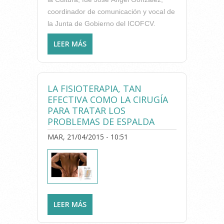
coordinador de comunicación y vocal de
la Junta de Gobierno del ICOFCV.
LEER MÁS
SOBRE GRAN ACOGIDA DEL
TALLER DE “HIGIENE
POSTURAL PARA PREVENIR EL
DOLOR DE ESPALDA”
LA FISIOTERAPIA, TAN
IMPARTIDO POR EL ICOFCV
EFECTIVA COMO LA CIRUGÍA
EN XÀTIVA
PARA TRATAR LOS
PROBLEMAS DE ESPALDA
MAR, 21/04/2015 - 10:51
LEER MÁS
SOBRE LA FISIOTERAPIA, TAN
EFECTIVA COMO LA CIRUGÍA