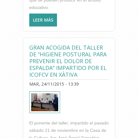
que se pueden producir en el ámbito
educativo.
LEER MÁS
SOBRE LA FACULTAD DE
FISIOTERAPIA DE LA UV
ORGANIZA ACTIVIDADES
PARA QUE PROFESORES Y
GRAN ACOGIDA DEL TALLER
ALUMNOS DE SECUNDARIA Y
DE “HIGIENE POSTURAL PARA
BACHILLER APRENDAN CÓMO
PREVENIR EL DOLOR DE
CUIDAR LA ESPALDA
ESPALDA” IMPARTIDO POR EL
ICOFCV EN XÀTIVA
MAR, 24/11/2015 - 13:39
El ponente del taller, impartido el pasado
sábado 21 de noviembre en la Casa de
la Cultura, fue José Ángel González,