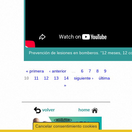
Prevención de lesiones en bomberos. “12 meses, 12 co
PÁGINAS
« primera
‹ anterior
…
6
7
8
9
10
11
12
13
14
siguiente ›
última
»
volver
home
Cancelar consentimiento cookies