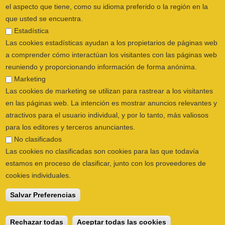
el aspecto que tiene, como su idioma preferido o la región en la
que usted se encuentra.
Estadística
Las cookies estadísticas ayudan a los propietarios de páginas web
a comprender cómo interactúan los visitantes con las páginas web
reuniendo y proporcionando información de forma anónima.
Marketing
Las cookies de marketing se utilizan para rastrear a los visitantes
en las páginas web. La intención es mostrar anuncios relevantes y
atractivos para el usuario individual, y por lo tanto, más valiosos
para los editores y terceros anunciantes.
ILUSTRE COLEGIO OFICIAL DE
No clasificados
FISIOTERAPEUTAS DE LA COMUNIDAD
Las cookies no clasificadas son cookies para las que todavía
VALENCIANA
© 2026
estamos en proceso de clasificar, junto con los proveedores de
CALLE SAN VICENTE Nº 61,2º-2ª. CÓDIGO
cookies individuales.
POSTAL 46002 VALENCIA, ESPAÑA
POLÍTICA PRIVACIDAD
|
AVISO LEGAL
|
Salvar Preferencias
POLÍTICA DE COOKIES
|
CANAL DEL
INFORMANTE
Rechazar todas
Aceptar todas las cookies