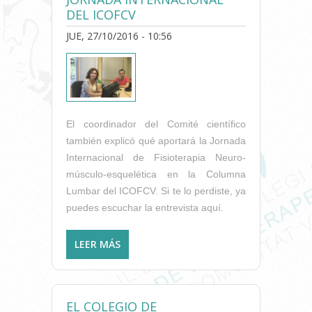
DEL ICOFCV
JUE, 27/10/2016 - 10:56
El coordinador del Comité científico
también explicó qué aportará la Jornada
Internacional de Fisioterapia Neuro-
músculo-esquelética en la Columna
Lumbar del ICOFCV. Si te lo perdiste, ya
puedes escuchar la entrevista aquí.
LEER MÁS
SOBRE “SALUD Y
FISIOTERAPIA” EN ONDA
CERO CON ENRIQUE LLUCH:
LA LUMBALGIA Y LA JORNADA
EL COLEGIO DE
INTERNACIONAL DEL ICOFCV