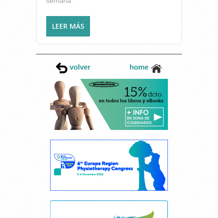
semana.
LEER MÁS
SOBRE EL COLEGIO DE
FISIOTERAPEUTAS PRESENTA
EN ONDA CERO SU NUEVA
CAMPAÑA DE PREVENCIÓN
volver
home
DE LESIONES MÚSCULO-
ESQUELÉTICAS EN EL
TRABAJO