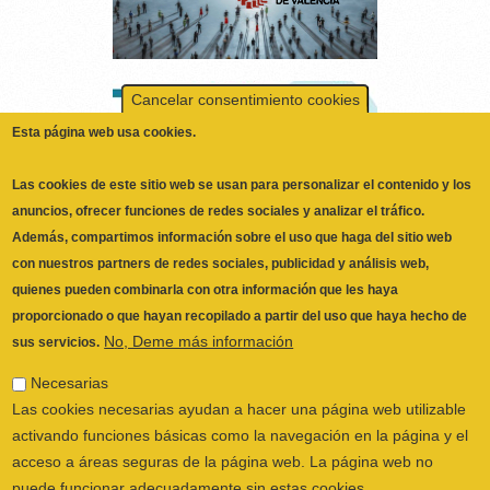
Cancelar consentimiento cookies
Esta página web usa cookies.
Las cookies de este sitio web se usan para personalizar el contenido y los
anuncios, ofrecer funciones de redes sociales y analizar el tráfico.
Además, compartimos información sobre el uso que haga del sitio web
con nuestros partners de redes sociales, publicidad y análisis web,
quienes pueden combinarla con otra información que les haya
proporcionado o que hayan recopilado a partir del uso que haya hecho de
No, Deme más información
sus servicios.
ILUSTRE COLEGIO OFICIAL DE
Necesarias
FISIOTERAPEUTAS DE LA COMUNIDAD
Las cookies necesarias ayudan a hacer una página web utilizable
VALENCIANA
© 2026
activando funciones básicas como la navegación en la página y el
CALLE SAN VICENTE Nº 61,2º-2ª. CÓDIGO
acceso a áreas seguras de la página web. La página web no
POSTAL 46002 VALENCIA, ESPAÑA
puede funcionar adecuadamente sin estas cookies.
POLÍTICA PRIVACIDAD
|
AVISO LEGAL
|
Preferencias