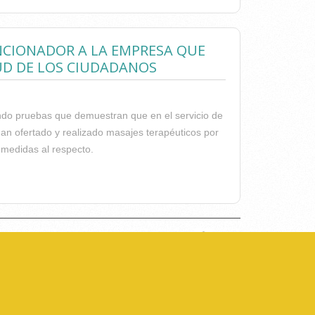
ANCIONADOR A LA EMPRESA QUE
LUD DE LOS CIUDADANOS
ando pruebas que demuestran que en el servicio de
han ofertado y realizado masajes terapéuticos por
 medidas al respecto.
 LA EMPRESA QUE OFERTABA MASAJES EN LAS
home