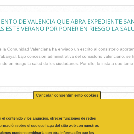
CIA ESTE VERANO
MIENTO DE VALENCIA QUE ABRA EXPEDIENTE S
AS ESTE VERANO POR PONER EN RIESGO LA SA
de la Comunidad Valenciana ha enviado un escrito al consistorio aport
abanyal, bajo concesión administrativa del consistorio valenciano, se 
do en riesgo la salud de los ciudadanos. Por ello, le insta a que tome
UNTAMIENTO DE VALENCIA QUE ABRA EXPEDIENTE SANCIONADOR A
N RIESGO LA SALUD DE LOS CIUDADANOS
Cancelar consentimiento cookies
r el contenido y los anuncios, ofrecer funciones de redes
formación sobre el uso que haga del sitio web con nuestros
 quienes pueden combinarla con otra información que les
l uso que haya hecho de sus servicios.