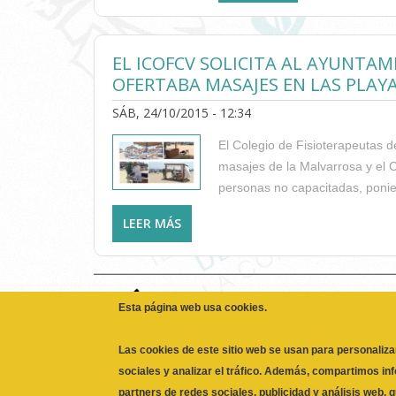
PLAYAS DE VALEN
EL ICOFCV SOLICITA AL AYUNTA
OFERTABA MASAJES EN LAS PLAY
SÁB, 24/10/2015 - 12:34
El Colegio de Fisioterapeutas 
masajes de la Malvarrosa y el C
personas no capacitadas, ponien
LEER MÁS
SOBRE EL ICOFCV SOLICITA AL AY
PLAYAS ESTE VERANO POR PONER E
Esta página web usa cookies.
volver
Las cookies de este sitio web se usan para personaliza
sociales y analizar el tráfico. Además, compartimos in
partners de redes sociales, publicidad y análisis web,
haya proporcionado o que hayan recopilado a partir de