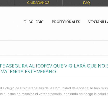
CIUDADANOS
FAQ
EL COLEGIO
PROFESIONALES
VENTANILL
TE ASEGURA AL ICOFCV QUE VIGILARÁ QUE NO 
 VALENCIA ESTE VERANO
del Colegio de Fisioterapeutas de la Comunidad Valenciana se han reunid
los puestos de masajes el verano pasado, poniendo en riesgo la salud 
ALA DE MEDIO AMBIENTE ASEGURA AL ICOFCV QUE VIGILARÁ QUE