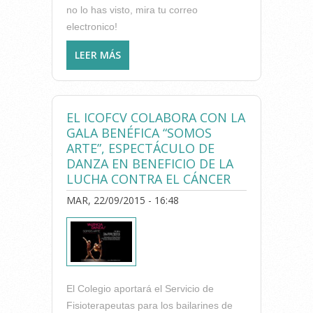
no lo has visto, mira tu correo
electronico!
LEER MÁS
SOBRE EL ICOFCV FACILITA
DESDE ESTE 2016 LA EMISIÓN
Y EL ENVÍO AUTOMÁTICO DE
LA FACTURA DE LA CUOTA
EL ICOFCV COLABORA CON LA
COLEGIAL
GALA BENÉFICA “SOMOS
ARTE”, ESPECTÁCULO DE
DANZA EN BENEFICIO DE LA
LUCHA CONTRA EL CÁNCER
MAR, 22/09/2015 - 16:48
El Colegio aportará el Servicio de
Fisioterapeutas para los bailarines de