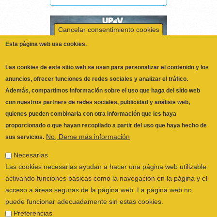
Esta página web usa cookies.
Las cookies de este sitio web se usan para personalizar el contenido y los
anuncios, ofrecer funciones de redes sociales y analizar el tráfico.
Además, compartimos información sobre el uso que haga del sitio web
con nuestros partners de redes sociales, publicidad y análisis web,
quienes pueden combinarla con otra información que les haya
proporcionado o que hayan recopilado a partir del uso que haya hecho de
No, Deme más información
sus servicios.
Necesarias
Las cookies necesarias ayudan a hacer una página web utilizable
activando funciones básicas como la navegación en la página y el
acceso a áreas seguras de la página web. La página web no
puede funcionar adecuadamente sin estas cookies.
Preferencias
ILUSTRE COLEGIO OFICIAL DE
Las cookies de preferencias permiten a la página web recordar
FISIOTERAPEUTAS DE LA COMUNIDAD
información que cambia la forma en que la página se comporta o
VALENCIANA
© 2026
el aspecto que tiene, como su idioma preferido o la región en la