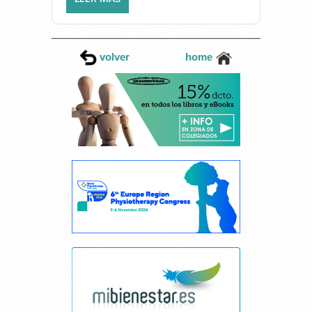
CONVENIO DE SERVICIO DE
FISIOTERAPIA PARA EVENTOS
DEPORTIVOS CON EL
volver
home
AYUNTAMIENTO DE VILA-
REAL
Cancelar consentimiento cookies