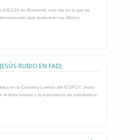
la #JICL16 en Mutxamel, una cita en la que se
ternacionales que analizarán los últimos
TERAPIA NEURO-MÚSCULO-ESQUELÉTICA EN LA
JESÚS RUBIO EN FAD)
uelética en la Columna Lumbar del ICOFCV, Jesús
 el dolor lumbar y la importancia de subclasificar
RT. JESÚS RUBIO EN FAD)