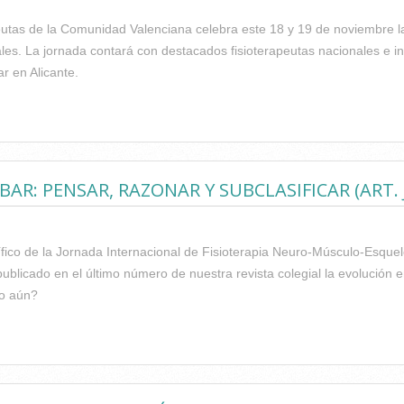
apeutas de la Comunidad Valenciana celebra este 18 y 19 de noviembre 
es. La jornada contará con destacados fisioterapeutas nacionales e in
r en Alicante.
ERNES 18 Y EL SÁBADO 19, JORNADA INTERNACIONAL DE FISIO
 DEL ICOFCV
AR: PENSAR, RAZONAR Y SUBCLASIFICAR (ART. 
tífico de la Jornada Internacional de Fisioterapia Neuro-Músculo-Esq
ublicado en el último número de nuestra revista colegial la evolución en
do aún?
IÓN EN EL DOLOR LUMBAR: PENSAR, RAZONAR Y SUBCLASIFICAR (A