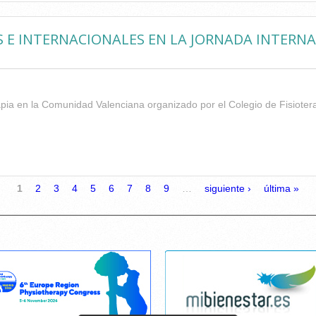
E INTERNACIONALES EN LA JORNADA INTERNAC
apia en la Comunidad Valenciana organizado por el Colegio de Fisioter
ONENTES NACIONALES E INTERNACIONALES EN LA JORNADA INT
CV
1
2
3
4
5
6
7
8
9
…
siguiente ›
última »
Cancelar consentimiento cookies