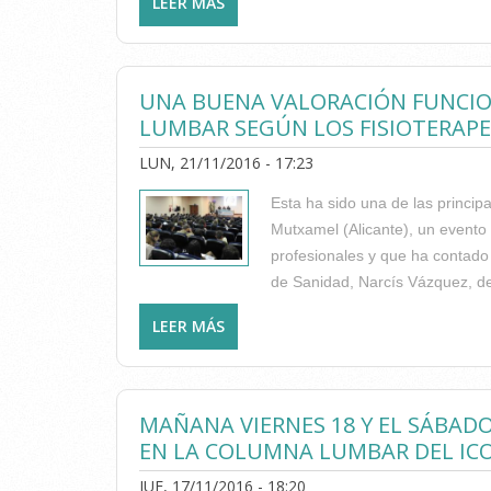
LEER MÁS
SOBRE PARA NUESTROS COLEGIADOS
UNA BUENA VALORACIÓN FUNCIONA
LUMBAR SEGÚN LOS FISIOTERAPE
LUN, 21/11/2016 - 17:23
Esta ha sido una de las princi
Mutxamel (Alicante), un evento
profesionales y que ha contado 
de Sanidad, Narcís Vázquez, dest
LEER MÁS
SOBRE UNA BUENA VALORACIÓN FUN
FISIOTERAPEUTAS REUNIDOS EN LA 
MAÑANA VIERNES 18 Y EL SÁBAD
EN LA COLUMNA LUMBAR DEL IC
JUE, 17/11/2016 - 18:20