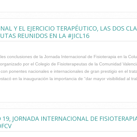
: RECUERDA QUE...
L Y EL EJERCICIO TERAPÉUTICO, LAS DOS CL
UTAS REUNIDOS EN LA #JICL16
pales conclusiones de la Jornada Internacional de Fisioterapia en la 
 organizado por el Colegio de Fisioterapeutas de la Comunidad Valenc
con ponentes nacionales e internacionales de gran prestigio en el trat
acó en la inauguración la importancia de “dar mayor visibilidad al trab
CIONAL Y EL EJERCICIO TERAPÉUTICO, LAS DOS CLAVES PARA T
#JICL16
O 19, JORNADA INTERNACIONAL DE FISIOTERA
OFCV