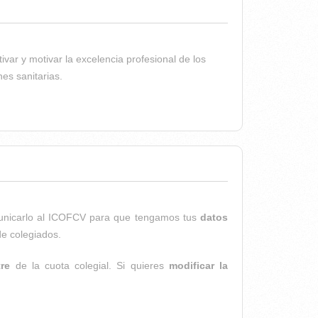
ar y motivar la excelencia pro­fe­­sional de los
sa­ni­­­tarias.
TIVA PROFESIONAL" POR SU DESTACADA TRAYECTORIA
comunicarlo al ICOFCV para que tengamos tus
datos
e colegiados.
re
de la cuota colegial. Si quieres
modificar la