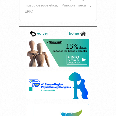
musculoesquelética, Punción seca y
EPI©
volver
home