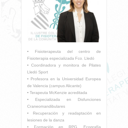
• Fisioterapeuta del centro de
Fisioterapia especializada Fco. Lledó
• Coordinadora y monitora de Pilates
Lledó Sport
• Profesora en la Universidad Europea
de Valencia (campus Alicante)
• Terapeuta McKenzie acreditada
• Especializada en Disfunciones
Craneomandibulares
• Recuperación y readaptación en
lesiones de la danza
• Formación en RPG, Ecografía