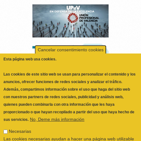
Cancelar consentimiento cookies
Esta página web usa cookies.
Las cookies de este sitio web se usan para personalizar el contenido y los
anuncios, ofrecer funciones de redes sociales y analizar el tráfico.
Además, compartimos información sobre el uso que haga del sitio web
con nuestros partners de redes sociales, publicidad y análisis web,
quienes pueden combinarla con otra información que les haya
proporcionado o que hayan recopilado a partir del uso que haya hecho de
No, Deme más información
sus servicios.
Necesarias
ILUSTRE COLEGIO OFICIAL DE
Las cookies necesarias ayudan a hacer una página web utilizable
FISIOTERAPEUTAS DE LA COMUNIDAD
activando funciones básicas como la navegación en la página y el
VALENCIANA
© 2026
acceso a áreas seguras de la página web. La página web no
CALLE SAN VICENTE Nº 61,2º-2ª. CÓDIGO