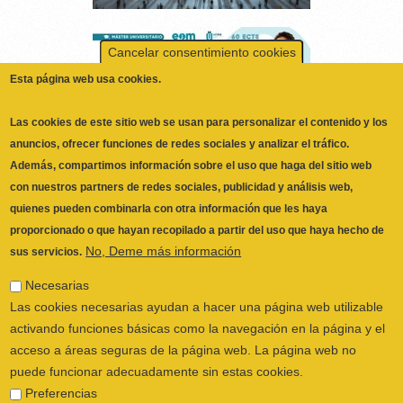
Cancelar consentimiento cookies
Esta página web usa cookies.
Las cookies de este sitio web se usan para personalizar el contenido y los
anuncios, ofrecer funciones de redes sociales y analizar el tráfico.
Además, compartimos información sobre el uso que haga del sitio web
con nuestros partners de redes sociales, publicidad y análisis web,
quienes pueden combinarla con otra información que les haya
proporcionado o que hayan recopilado a partir del uso que haya hecho de
No, Deme más información
sus servicios.
ILUSTRE COLEGIO OFICIAL DE
Necesarias
FISIOTERAPEUTAS DE LA COMUNIDAD
Las cookies necesarias ayudan a hacer una página web utilizable
VALENCIANA
© 2026
activando funciones básicas como la navegación en la página y el
CALLE SAN VICENTE Nº 61,2º-2ª. CÓDIGO
acceso a áreas seguras de la página web. La página web no
POSTAL 46002 VALENCIA, ESPAÑA
puede funcionar adecuadamente sin estas cookies.
POLÍTICA PRIVACIDAD
|
AVISO LEGAL
|
Preferencias
POLÍTICA DE COOKIES
|
CANAL DEL
Las cookies de preferencias permiten a la página web recordar
INFORMANTE
información que cambia la forma en que la página se comporta o