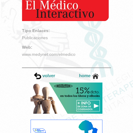
Tipo Enlaces:
Publicaciones
Web:
www.medynet.com/elmedico
volver
home