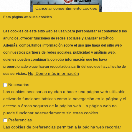
Las cookies de este sitio web se usan para personalizar el contenido y los
anuncios, ofrecer funciones de redes sociales y analizar el tráfico.
Además, compartimos información sobre el uso que haga del sitio web
con nuestros partners de redes sociales, publicidad y análisis web,
quienes pueden combinarla con otra información que les haya
proporcionado o que hayan recopilado a partir del uso que haya hecho de
No, Deme más información
sus servicios.
Necesarias
Las cookies necesarias ayudan a hacer una página web utilizable
activando funciones básicas como la navegación en la página y el
acceso a áreas seguras de la página web. La página web no
puede funcionar adecuadamente sin estas cookies.
ILUSTRE COLEGIO OFICIAL DE
Preferencias
FISIOTERAPEUTAS DE LA COMUNIDAD
Las cookies de preferencias permiten a la página web recordar
VALENCIANA
© 2026
información que cambia la forma en que la página se comporta o
CALLE SAN VICENTE Nº 61,2º-2ª. CÓDIGO
el aspecto que tiene, como su idioma preferido o la región en la
POSTAL 46002 VALENCIA, ESPAÑA
que usted se encuentra.
POLÍTICA PRIVACIDAD
|
AVISO LEGAL
|