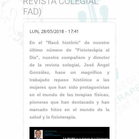
REVISTA COLEGIAL
FAD)
LUN, 28/05/2018 - 17:41
En el "Racó històric" de nuestro
último número de "Fisioteràpia al
Dia", nuestro compañero y director
de la revista colegial, José Ángel
González, hace un magnífico y
trabajado repaso histórico a las
mujeres que han sido protagonistas
en el mundo de las terapias físicas,
pioneras que han destacado y han
marcado hitos en el mundo de la
salud y la fisioterapia.