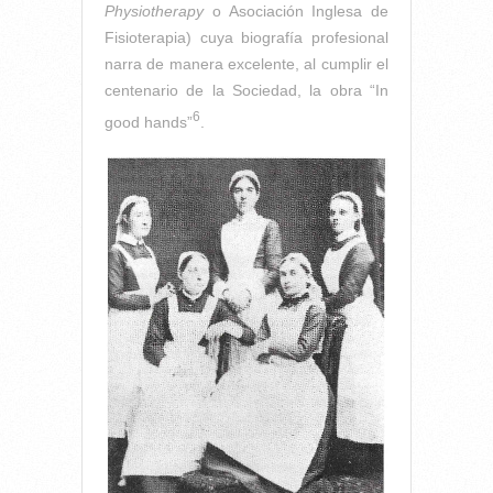
Physiotherapy
o Asociación Inglesa de
Fisioterapia) cuya biografía profesional
narra de manera excelente, al cumplir el
centenario de la Sociedad, la obra “In
6
good hands”
.