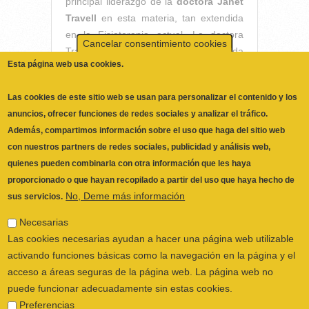
principal liderazgo de la
doctora Janet
Esta página web usa cookies.
Travell
en esta materia, tan extendida
en la Fisioterapia actual. La doctora
Las cookies de este sitio web se usan para personalizar el contenido y los
Travell (1900-1997), cuya próspera vida
anuncios, ofrecer funciones de redes sociales y analizar el tráfico.
coincidió prácticamente con la de su
Además, compartimos información sobre el uso que haga del sitio web
siglo, dedicó su existencia a aliviar el
con nuestros partners de redes sociales, publicidad y análisis web,
dolor muscular de muchísimas
quienes pueden combinarla con otra información que les haya
personas, incluyendo la de los
proporcionado o que hayan recopilado a partir del uso que haya hecho de
presidentes estadounidenses John F.
No, Deme más información
sus servicios.
Kennedy y Lyndon B. Johnson, desde su
cargo de médica de la Casa Blanca. En
Necesarias
ese sentido, me atrevería a comparar,
Las cookies necesarias ayudan a hacer una página web utilizable
en términos de influencia, el actual peso
activando funciones básicas como la navegación en la página y el
de la obra de esta magistral médica
acceso a áreas seguras de la página web. La página web no
norteamericana con el de James Cyriax
puede funcionar adecuadamente sin estas cookies.
medio siglo atrás, cuando el ilustre
Preferencias
traumatólogo británico generalizó la
Las cookies de preferencias permiten a la página web recordar
práctica de la Fisoterapia con la
información que cambia la forma en que la página se comporta o
publicación de su obra Ortopedia
el aspecto que tiene, como su idioma preferido o la región en la