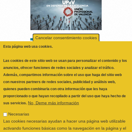
Cancelar consentimiento cookies
Esta página web usa cookies.
Las cookies de este sitio web se usan para personalizar el contenido y los
anuncios, ofrecer funciones de redes sociales y analizar el tráfico.
Además, compartimos información sobre el uso que haga del sitio web
con nuestros partners de redes sociales, publicidad y análisis web,
quienes pueden combinarla con otra información que les haya
proporcionado o que hayan recopilado a partir del uso que haya hecho de
No, Deme más información
sus servicios.
Necesarias
Las cookies necesarias ayudan a hacer una página web utilizable
ILUSTRE COLEGIO OFICIAL DE
activando funciones básicas como la navegación en la página y el
FISIOTERAPEUTAS DE LA COMUNIDAD
acceso a áreas seguras de la página web. La página web no
VALENCIANA
© 2026
puede funcionar adecuadamente sin estas cookies.
CALLE SAN VICENTE Nº 61,2º-2ª. CÓDIGO