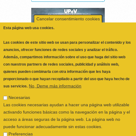
Esta página web usa cookies.
Las cookies de este sitio web se usan para personalizar el contenido y los
anuncios, ofrecer funciones de redes sociales y analizar el tráfico.
Además, compartimos información sobre el uso que haga del sitio web
con nuestros partners de redes sociales, publicidad y análisis web,
quienes pueden combinarla con otra información que les haya
proporcionado o que hayan recopilado a partir del uso que haya hecho de
No, Deme más información
sus servicios.
Necesarias
Las cookies necesarias ayudan a hacer una página web utilizable
activando funciones básicas como la navegación en la página y el
acceso a áreas seguras de la página web. La página web no
puede funcionar adecuadamente sin estas cookies.
Preferencias
ILUSTRE COLEGIO OFICIAL DE
Las cookies de preferencias permiten a la página web recordar
FISIOTERAPEUTAS DE LA COMUNIDAD
información que cambia la forma en que la página se comporta o
VALENCIANA
© 2026
el aspecto que tiene, como su idioma preferido o la región en la