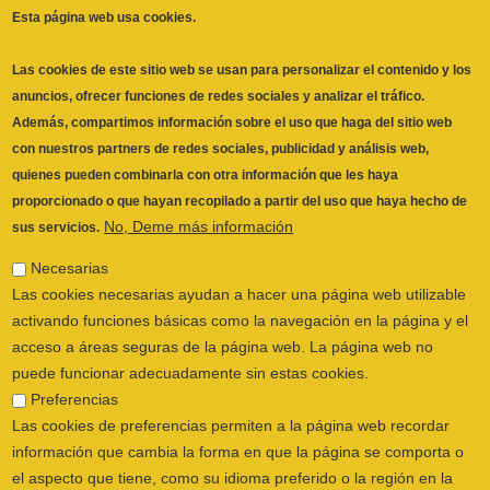
Además, compartimos información sobre el uso que haga del sitio web
con nuestros partners de redes sociales, publicidad y análisis web,
quienes pueden combinarla con otra información que les haya
proporcionado o que hayan recopilado a partir del uso que haya hecho de
No, Deme más información
sus servicios.
Necesarias
Las cookies necesarias ayudan a hacer una página web utilizable
activando funciones básicas como la navegación en la página y el
acceso a áreas seguras de la página web. La página web no
puede funcionar adecuadamente sin estas cookies.
ILUSTRE COLEGIO OFICIAL DE
Preferencias
FISIOTERAPEUTAS DE LA COMUNIDAD
Las cookies de preferencias permiten a la página web recordar
VALENCIANA
© 2026
información que cambia la forma en que la página se comporta o
CALLE SAN VICENTE Nº 61,2º-2ª. CÓDIGO
el aspecto que tiene, como su idioma preferido o la región en la
POSTAL 46002 VALENCIA, ESPAÑA
que usted se encuentra.
POLÍTICA PRIVACIDAD
|
AVISO LEGAL
|
Estadística
POLÍTICA DE COOKIES
|
CANAL DEL
Las cookies estadísticas ayudan a los propietarios de páginas web
INFORMANTE
a comprender cómo interactúan los visitantes con las páginas web