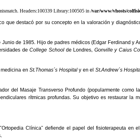
on mismatch. Headers:100339 Library:100505 in
/var/www/vhosts/colfisi
co que destacó por su concepto en la valoración y diagnóstic
de Junio de 1985. Hijo de padres médicos (Edgar Ferdinand y A
versidades de
College School
de Londres,
Gonville y Caius Co
a medicina en
St.Thomas´s Hospital
y en el
St.Andrew´s Hospita
dor del Masaje Transverso Profundo (popularmente como la t
pendiculares rítmicas profundas. Su objetivo es restaurar la m
Ortopedia Clínica" defiende el papel del fisioterapeuta en el
.