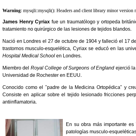
Warning
: mysqli::mysqli(): Headers and client library minor versi
James Henry Cyriax
fue un traumatólogo y ortopeda británi
tratamiento no quirúrgico de las lesiones de tejidos blandos.
Nació en Londres el 27 de octubre de 1904 y falleció el 17 
trastornos musculo-esquelética, Cyriax se educó en las uni
Hospital Medical School
en Londres.
Miembro del
Royal College of Surgeons of England
ejerció l
Universidad de Rochester en EEUU.
Conocido como el "padre de la Medicina Ortopédica" y crea
Consiste en aplicar sobre el tejido lesionado fricciones per
antiinflamatoria.
En su obra más importante es "
patologías musculo-esqueléticas