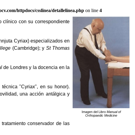
ocv.com/httpdocs/csslinea/detallelinea.php
on line
4
o clínico con su correspondiente
nnjuta Cyriax) especializados en
llege
(Cambridge); y
St Thomas
l
de Londres y la docencia en la
écnica "Cyriax", en su honor).
ovilidad, una acción antálgica y
Imagen del Libro
Manual of
Orthopaedic Medicine
 tratamiento conservador de las