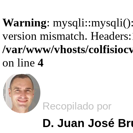
Warning
: mysqli::mysqli()
version mismatch. Headers
/var/www/vhosts/colfisiocv
on line
4
Recopilado por
D. Juan José B