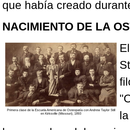
que había creado durant
NACIMIENTO DE LA O
E
S
f
"
Primera clase de la Escuela Americana de Osteopatía con Andrew Taylor Still
l
en Kirksville (Missouri), 1893