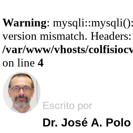
Warning
: mysqli::mysqli()
version mismatch. Headers
/var/www/vhosts/colfisiocv
on line
4
Escrito por
Dr. José A. Polo