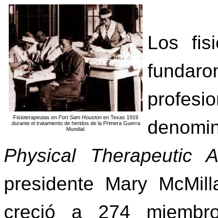
Los fis
fundar
profes
Fisioterapeutas en
Fort Sam Houston
en Texas 1919
denomi
durante el tratamiento de heridos de la Primera Guerra
Mundial.
Physical Therapeutic A
presidente Mary McMil
creció a 274 miembro