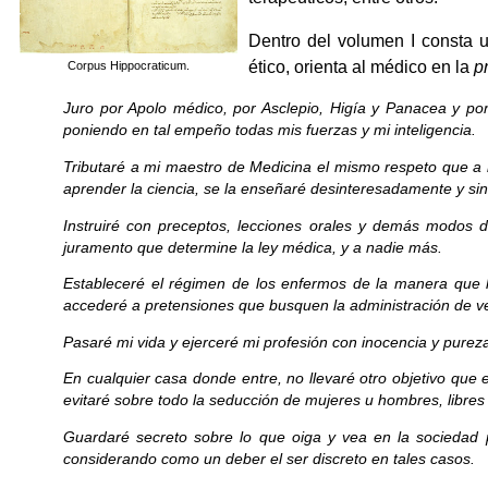
Dentro del volumen I consta 
ético, orienta al médico en la
p
Corpus Hippocraticum.
Juro por Apolo médico, por Asclepio, Higía y Panacea y pon
poniendo en tal empeño todas mis fuerzas y mi inteligencia.
Tributaré a mi maestro de Medicina el mismo respeto que a lo
aprender la ciencia, se la enseñaré desinteresadamente y s
Instruiré con preceptos, lecciones orales y demás modos 
juramento que determine la ley médica, y a nadie más.
Estableceré el régimen de los enfermos de la manera que l
accederé a pretensiones que busquen la administración de ve
Pasaré mi vida y ejerceré mi profesión con inocencia y pureza.
En cualquier casa donde entre, no llevaré otro objetivo que 
evitaré sobre todo la seducción de mujeres u hombres, libres
Guardaré secreto sobre lo que oiga y vea en la sociedad p
considerando como un deber el ser discreto en tales casos.