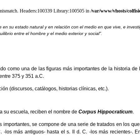
on mismatch. Headers:100339 Library:100505 in
/var/www/vhosts/colfisi
en su estado natural y en relación con el medio en que vive, e investi
ilibrio entre el hombre y el medio exterior y social".
o como una de las figuras más importantes de la historia de l
entre 375 y 351 a.C.
 (discursos, catálogos, historias clínicas, etc.).
s a su escuela, reciben el nombre de
Corpus Hippocraticum
.
 importantes, se compone de una serie de tratados en los que 
. -los más antiguos- hasta el s. II d. C. -los más recientes-. E