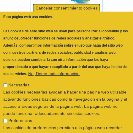
Además, compartimos información sobre el uso que haga del sitio web
con nuestros partners de redes sociales, publicidad y análisis web,
quienes pueden combinarla con otra información que les haya
proporcionado o que hayan recopilado a partir del uso que haya hecho de
No, Deme más información
sus servicios.
Necesarias
Las cookies necesarias ayudan a hacer una página web utilizable
activando funciones básicas como la navegación en la página y el
acceso a áreas seguras de la página web. La página web no
puede funcionar adecuadamente sin estas cookies.
Preferencias
Las cookies de preferencias permiten a la página web recordar
información que cambia la forma en que la página se comporta o
el aspecto que tiene, como su idioma preferido o la región en la
que usted se encuentra.
Estadística
Las cookies estadísticas ayudan a los propietarios de páginas web
a comprender cómo interactúan los visitantes con las páginas web
ILUSTRE COLEGIO OFICIAL DE
reuniendo y proporcionando información de forma anónima.